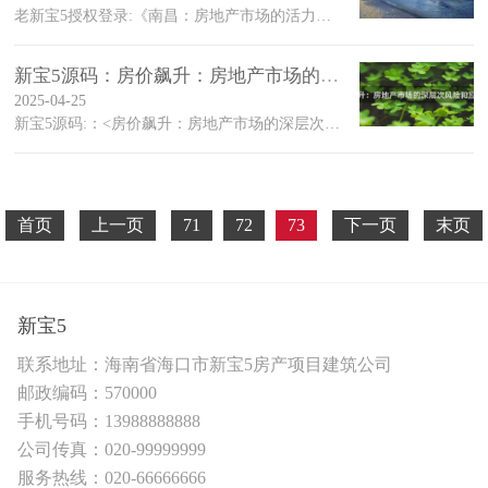
老新宝5授权登录:《南昌：房地产市场的活力与挑战》南昌作为江西省省会和历史文化名城，承载着丰富的历史文化和现代发展，其房地产市场同样展现出其独特的活力与挑战
新宝5源码：房价飙升：房地产市场的深层次风险和应对策略
2025-04-25
新宝5源码:：<房价飙升：房地产市场的深层次风险和应对策略>一、自从中国楼市的快速上涨以来，一直牵动着无数人的心弦，人们对未来的经济前景充满了期待与担忧
首页
上一页
71
72
73
下一页
末页
新宝5
联系地址：海南省海口市新宝5房产项目建筑公司
邮政编码：570000
手机号码：13988888888
公司传真：020-99999999
服务热线：020-66666666